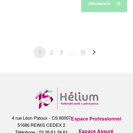
Découvrir
1
2
3
…
15
4 rue Léon Patoux - CS 60007
Espace Professionnel
51686 REIMS CEDEX 2
Espace Assuré
Téléphone : 03 26 61 24 61