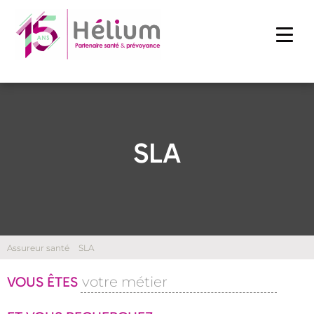
SLA
Assureur santé
SLA
VOUS ÊTES